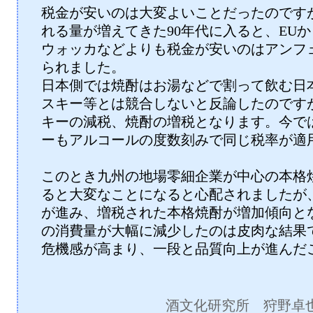
税金が安いのは大変よいことだったのです
れる量が増えてきた90年代に入ると、EU
ウォッカなどよりも税金が安いのはアンフ
られました。
日本側では焼酎はお湯などで割って飲む日
スキー等とは競合しないと反論したのです
キーの減税、焼酎の増税となります。今で
ーもアルコールの度数刻みで同じ税率が適
このとき九州の地場零細企業が中心の本格
ると大変なことになると心配されましたが
が進み、増税された本格焼酎が増加傾向と
の消費量が大幅に減少したのは皮肉な結果
危機感が高まり、一段と品質向上が進んだ
酒文化研究所 狩野卓也