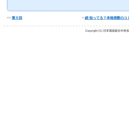
<<
第５回
<
続 知ってる？本格焼酎のコト